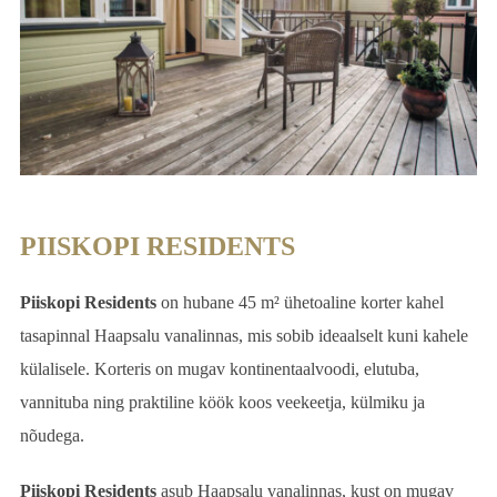
PIISKOPI RESIDENTS
Piiskopi Residents
on hubane 45 m² ühetoaline korter kahel
tasapinnal Haapsalu vanalinnas, mis sobib ideaalselt kuni kahele
külalisele. Korteris on mugav kontinentaalvoodi, elutuba,
vannituba ning praktiline köök koos veekeetja, külmiku ja
nõudega.
Piiskopi Residents
asub Haapsalu vanalinnas, kust on mugav