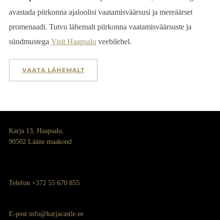
avastada piirkonna ajaloolisi vaatamisväärsusi ja mereäärset
promenaadi. Tutvu lähemalt piirkonna vaatamisväärsuste ja
sündmustega
Visit Haapsalu
veebilehel.
VAATA LÄHEMALT
Karja 13, Haapsalu,
90502 Lääne maakond
Telefon +372 55 670 855
E-post
info@karjacastle.ee